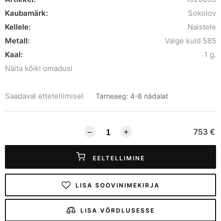
Kaubamärk:
Sokolov
Kellele:
Naistele
Metall:
Valge kuld 585
Kaal:
1 g.
Näita kõiki omadusi
Saadaval ettetellimisel
Tarneaeg: 4-8 nädalat
753 €
EELTELLIMINE
LISA SOOVINIMEKIRJA
LISA VÕRDLUSESSE