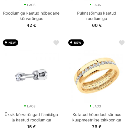
LAOS
LAOS
Roodiumiga kaetud hõbedane
Pulmasõrmus kaetud
kõrvarõngas
roodiumiga
42
€
60
€
NEW
NEW
LAOS
LAOS
Üksik kõrvarõngad fianiidiga
Kullatud hõbedast sõrmus
ja kaetud roodiumiga
kuupmeetrilise tsirkooniga
15
€
76
€