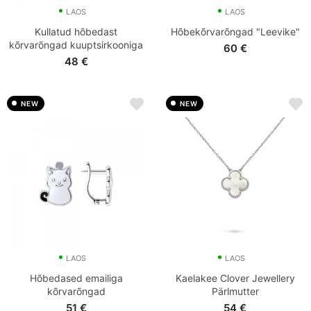
LAOS
LAOS
Kullatud hõbedast
Hõbekõrvarõngad "Leevike"
kõrvarõngad kuuptsirkooniga
60
€
48
€
NEW
NEW
LAOS
LAOS
Hõbedased emailiga
Kaelakee Clover Jewellery
kõrvarõngad
Pärlmutter
51
€
54
€