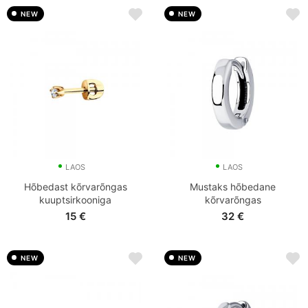
NEW
NEW
LAOS
LAOS
Hõbedast kõrvarõngas
Mustaks hõbedane
kuuptsirkooniga
kõrvarõngas
15
€
32
€
NEW
NEW