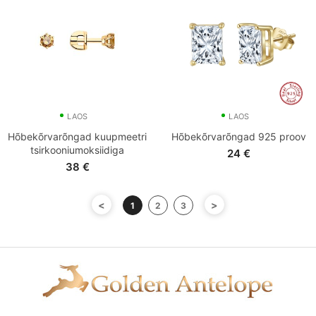
LAOS
LAOS
Hõbekõrvarõngad kuupmeetri
Hõbekõrvarõngad 925 proov
tsirkooniumoksiidiga
24
€
38
€
<
>
1
2
3