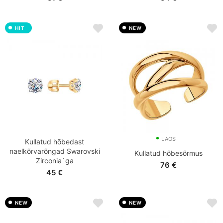
HIT
NEW
LAOS
Kullatud hõbedast
naelkõrvarõngad Swarovski
Kullatud hõbesõrmus
Zirconia´ga
76
€
45
€
NEW
NEW