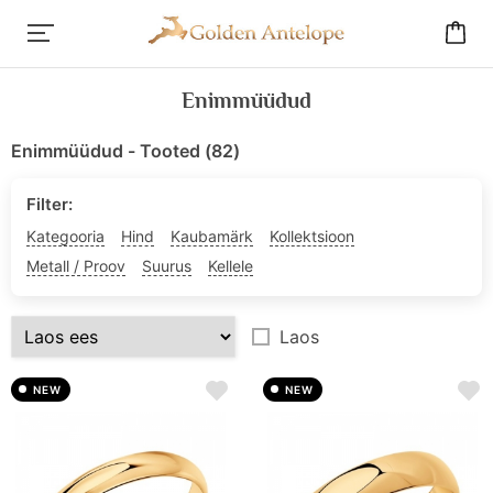
Enimmüüdud
Enimmüüdud -
Tooted (
82
)
Filter:
Kategooria
Hind
Kaubamärk
Kollektsioon
Metall / Proov
Suurus
Kellele
Laos
NEW
NEW