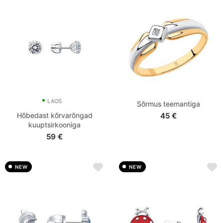
LAOS
Sõrmus teemantiga
Hõbedast kõrvarõngad
45
€
kuuptsirkooniga
59
€
NEW
NEW