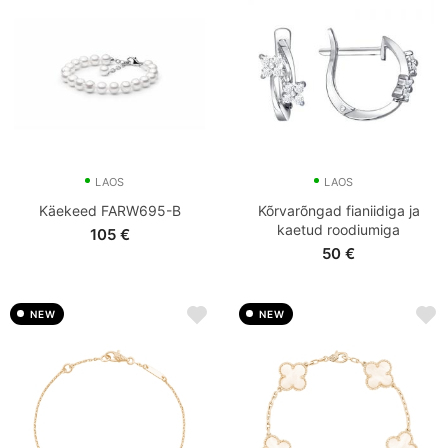
LAOS
LAOS
Käekeed FARW695-B
Kõrvarõngad fianiidiga ja
kaetud roodiumiga
105
€
50
€
NEW
NEW