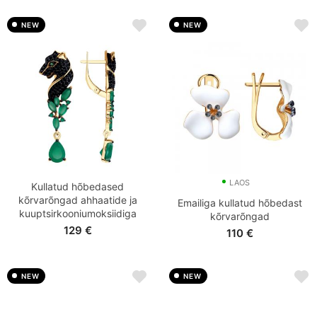
NEW
NEW
LAOS
Kullatud hõbedased
kõrvarõngad ahhaatide ja
Emailiga kullatud hõbedast
kuuptsirkooniumoksiidiga
kõrvarõngad
129
€
110
€
NEW
NEW