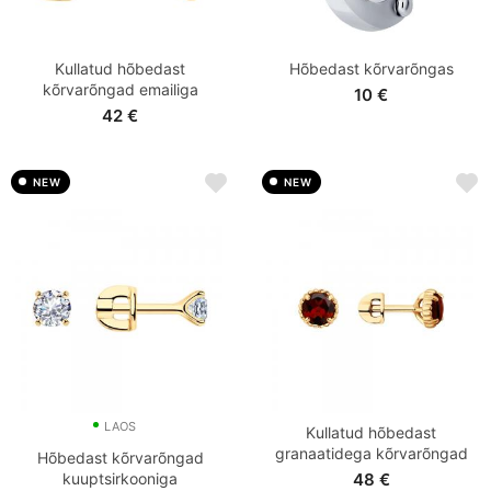
Kullatud hõbedast
Hõbedast kõrvarõngas
kõrvarõngad emailiga
10
€
42
€
NEW
NEW
LAOS
Kullatud hõbedast
granaatidega kõrvarõngad
Hõbedast kõrvarõngad
kuuptsirkooniga
48
€