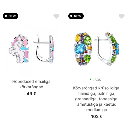
NEW
NEW
LAOS
Hõbedased emailiga
kõrvarõngad
Kõrvarõngad krüsoliidiga,
49
€
fianiidiga, tsitriiniga,
granaadiga, topaasiga,
ametüstiga ja kaetud
roodiumiga
102
€