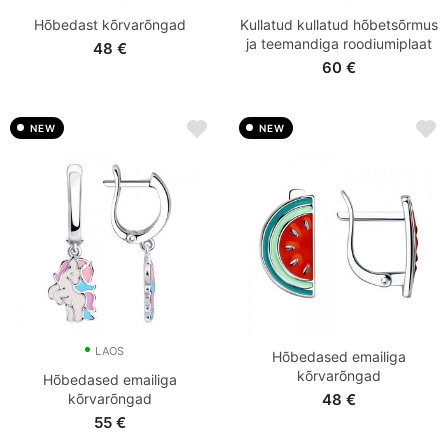
Hõbedast kõrvarõngad
Kullatud kullatud hõbetsõrmus
ja teemandiga roodiumiplaat
48
€
60
€
NEW
NEW
LAOS
Hõbedased emailiga
kõrvarõngad
Hõbedased emailiga
kõrvarõngad
48
€
55
€