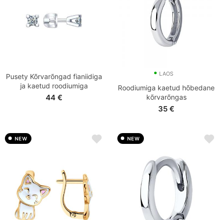
LAOS
Pusety Kõrvarõngad fianiidiga
ja kaetud roodiumiga
Roodiumiga kaetud hõbedane
44
€
kõrvarõngas
35
€
NEW
NEW