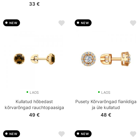
33
€
NEW
NEW
LAOS
LAOS
Kullatud hõbedast
Pusety Kõrvarõngad fianiidiga
kõrvarõngad rauchtopaasiga
ja üle kullatud
49
€
48
€
NEW
NEW