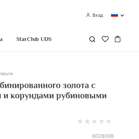
Вход
ы
StarClub UDS
Серьги
 и корундами рубиновыми
6028006