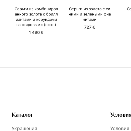
Серьги из комбиниров
Серьги из золота с си
Се
анного золота с брилл
ними и зелеными фиа
иантами и корундами
нитами
сапфировыми (синт.)
727 €
1 490 €
Каталог
Услови
Украшения
Условия