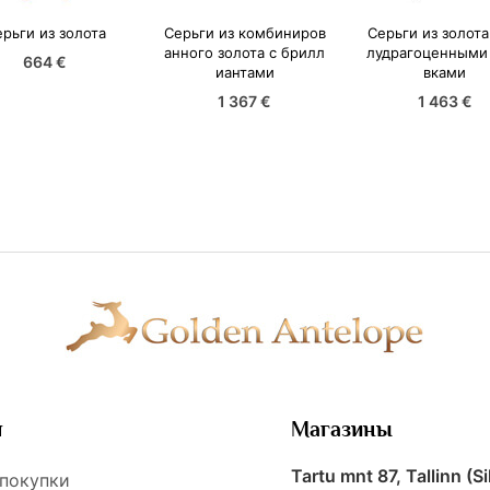
рьги из золота
Серьги из комбиниров
Серьги из золота
анного золота с брилл
лудрагоценными 
664 €
иантами
вками
1 367 €
1 463 €
я
Магазины
Tartu mnt 87, Tallinn (Si
 покупки