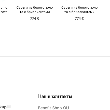
 с по
Серьги из белого золо
Серьги из белого золо
вста
та с бриллиантами
та с бриллиантами
774 €
774 €
Наши контакты
kupilli
Benefit Shop OÜ